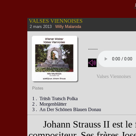
R
VALSES VIENNOISES
2 mars 2013
Willy Malaroda
........
Valses Viennoises
Pistes
1 . Tritsh Tratsch Polka
2 . Morgenblātter
3 . An Der Schōnen Blauen Donau
Johann Strauss II est le f
compositeur. Ses frères Jos