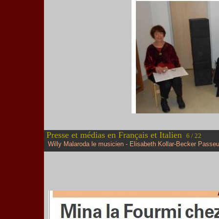
Presse et médias en Français et Italien
6 / 22
Willy Malaroda le musicien - Elisabeth Kollar-Becker Passeu