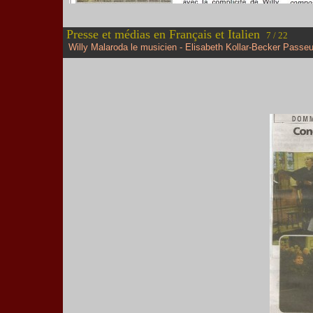
Presse et médias en Français et Italien
7 / 22
Willy Malaroda le musicien - Elisabeth Kollar-Becker Passeu