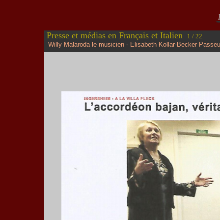
R
Presse et médias en Français et Italien
1 / 22
Willy Malaroda le musicien - Elisabeth Kollar-Becker Passeu